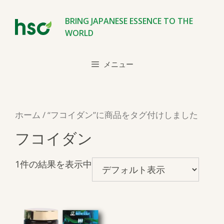
コ
ン
BRING JAPANESE ESSENCE TO THE
テ
WORLD
ン
ツ
メニュー
へ
ス
キ
ッ
ホーム
/ “フコイダン”に商品をタグ付けしました
プ
フコイダン
1件の結果を表示中